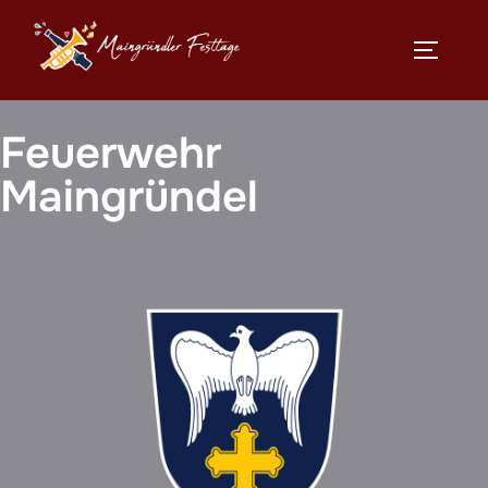
Zum
Inhalt
SEITEN
springen
Feuerwehr
Maingründel